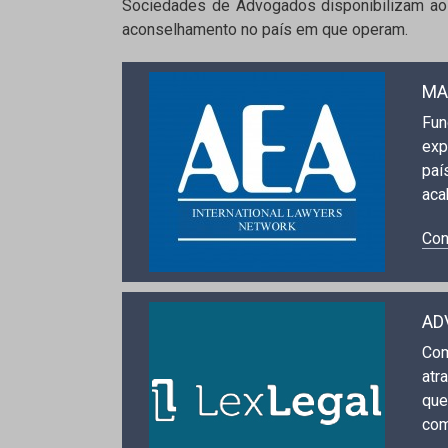
Sociedades de Advogados disponibilizam aos
aconselhamento no país em que operam.
MA
Fun
exp
paí
aca
Con
AD
Com
atr
que
com