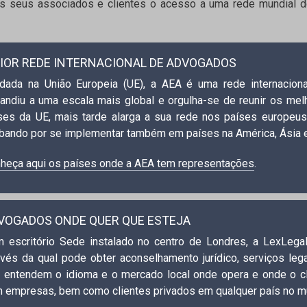
 seus associados e clientes o acesso a uma rede mundial d
IOR REDE INTERNACIONAL DE ADVOGADOS
dada na União Europeia (UE), a AEA é uma rede internacio
andiu a uma escala mais global e orgulha-se de reunir os mel
ses da UE, mais tarde alarga a sua rede nos países europeus
bando por se implementar também em países na América, Ásia e
heça aqui os países onde a AEA tem representações
.
VOGADOS ONDE QUER QUE ESTEJA
 escritório Sede instalado no centro de Londres, a LexLega
avés da qual pode obter aconselhamento jurídico, serviços leg
 entendem o idioma e o mercado local onde opera e onde o clie
 empresas, bem como clientes privados em qualquer país no 