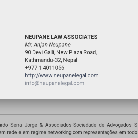
NEUPANE LAW ASSOCIATES
Mr. Anjan Neupane
90 Devi Galli, New Plaza Road,
Kathmandu-32, Nepal
+977 1 4011056
http://www.neupanelegal.com
info@neupanelegal.com
uardo Serra Jorge & Associados-Sociedade de Advogados 
 em rede e em regime networking com representações em todo 