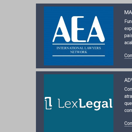
MA
Fun
exp
paí
aca
Con
AD
Com
atr
que
com
Con