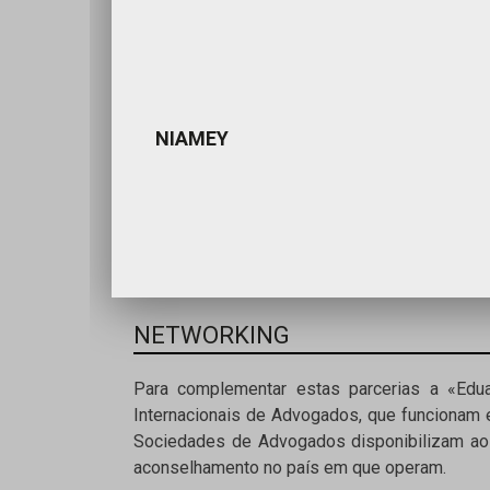
NIAMEY
NETWORKING
Para complementar estas parcerias a «Ed
Internacionais de Advogados, que funcionam
Sociedades de Advogados disponibilizam aos
aconselhamento no país em que operam.