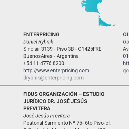
ENTERPRICING
O
Daniel Rybnik
Go
Sinclair 3139 - Piso 3B - C1425FRE
Av
BuenosAires - Argentina
01
+54 11 4776 8200
ht
http://www.enterpricing.com
go
drybnik@enterpricing.com
FIDUS ORGANIZACIÓN – ESTUDIO
JURÍDICO DR. JOSÉ JESÚS
PREVITERA
José Jesús Previtera
Peatonal Sarmiento Nº 75- 6to Piso-of.